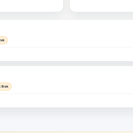
rak
: Brak