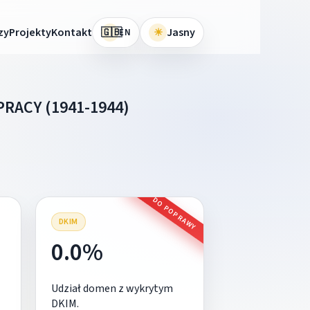
🇬🇧
zy
Projekty
Kontakt
☀
Jasny
EN
RACY (1941-1944)
DO POPRAWY
DKIM
0.0%
Udział domen z wykrytym
DKIM.