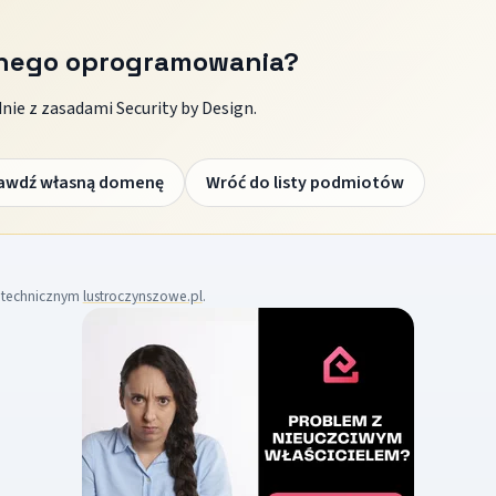
znego oprogramowania?
ie z zasadami Security by Design.
awdź własną domenę
Wróć do listy podmiotów
m technicznym
lustroczynszowe.pl
.