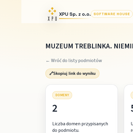
XPU Sp. z o.o.
SOFTWARE HOUSE
MUZEUM TREBLINKA. NIEMIE
← Wróć do listy podmiotów
🔗
Skopiuj link do wyniku
DOMENY
2
Liczba domen przypisanych
do podmiotu.
r