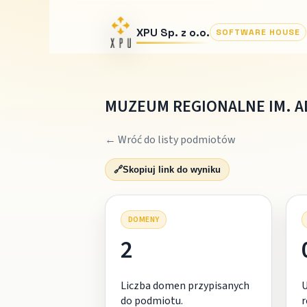
XPU Sp. z o.o.
SOFTWARE HOUSE
MUZEUM REGIONALNE IM. 
← Wróć do listy podmiotów
🔗
Skopiuj link do wyniku
DOMENY
2
Liczba domen przypisanych
do podmiotu.
r