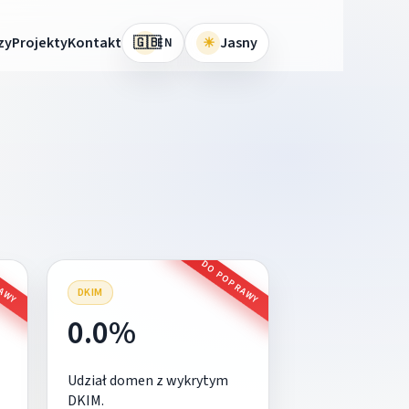
🇬🇧
zy
Projekty
Kontakt
☀
Jasny
EN
RAWY
DO POPRAWY
DKIM
0.0%
Udział domen z wykrytym
DKIM.