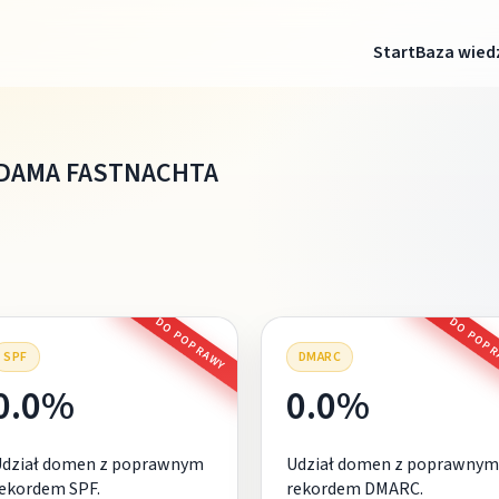
Start
Baza wied
ADAMA FASTNACHTA
DO POPRAWY
DO POP
SPF
DMARC
0.0%
0.0%
Udział domen z poprawnym
Udział domen z poprawnym
ekordem SPF.
rekordem DMARC.