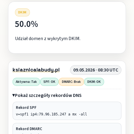
DKIM
50.0%
Udział domen z wykrytym DKIM.
ksiaznicalabudy.pl
09.05.2026 · 08:30 UTC
Aktywna: Tak
SPF: OK
DMARC: Brak
DKIM: OK
Pokaż szczegóły rekordów DNS
Rekord SPF
v=spf1 ip4:79.96.185.247 a mx -all
Rekord DMARC