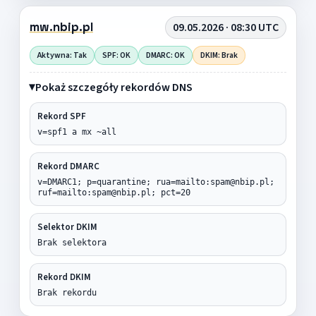
mw.nbip.pl
09.05.2026 · 08:30 UTC
Aktywna: Tak
SPF: OK
DMARC: OK
DKIM: Brak
Pokaż szczegóły rekordów DNS
Rekord SPF
v=spf1 a mx ~all
Rekord DMARC
v=DMARC1; p=quarantine; rua=mailto:spam@nbip.pl;
ruf=mailto:spam@nbip.pl; pct=20
Selektor DKIM
Brak selektora
Rekord DKIM
Brak rekordu