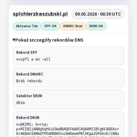
spichlerzkaszubski.pl
09.05.2026 · 08:30 UTC
Aktywna: Tak
SPF: OK
DMARC: Brak
DKIM: OK
Pokaż szczegóły rekordów DNS
Rekord SPF
v=spf1 a mx ~all
Rekord DMARC
Brak rekordu
Selektor DKIM
dkim
Rekord DKIM
v=DKIM1; k=rsa;
p=MIIBIjANBgkqhkiG9w0BAQEFAAOCAQ8AMIIBCgKCAQEAsr
brAKBdnIAMmdfPOaM8B6SvcbWOewmPNlhKga2GPGkvErzBNu