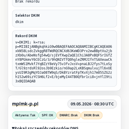
Brak rekordu
Selektor DKIM
dkim
Rekord DKIM
v=DKIM1; k=rsa;
p=MIIBIjANBgkqhkiG9w0BAQEFAAOCAQ8AMIIBCgKCAQEA06
xkN58LsdcZvkggR8TWdRQCNCXd63KeWD3Prx2ewBBptVu2jb
zXb0u/AbeNsfg54wQ/sjEVfXwpZaQE1Chi3A8PxBQFSrIGfZ
nY8PGkmvY6CECzG/3/9hQNIVTfQ0hgleZRMJIfnTSAXeuwCk
txmWS1MvkfJYqBZzY8eVy75v3fvJxsV+pnaLBJ2fys7tLoSy
T/Gl9zrdsRl92osJb9Ezkio/nG9ap2LxKBSqmulvujTl6vUE
ysUI9R3gMqYOJa08TW9qS/DkBYzratFpTKvXjh17m05SZG2z
h152w69izYCSH6Lf2+E/bjeMyI44TB0Qfbr1ci8+jnYlI9ti
3xBQIDAQAB
mpimk-p.pl
09.05.2026 · 08:30 UTC
Aktywna: Tak
SPF: OK
DMARC: Brak
DKIM: Brak
Pokaż szczegóły rekordów DNS