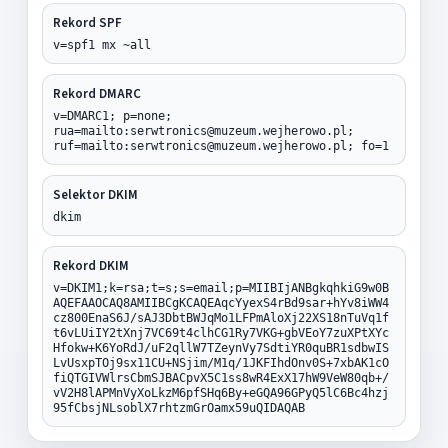
Rekord SPF
v=spf1 mx ~all
Rekord DMARC
v=DMARC1; p=none;
rua=mailto:serwtronics@muzeum.wejherowo.pl;
ruf=mailto:serwtronics@muzeum.wejherowo.pl; fo=1
Selektor DKIM
dkim
Rekord DKIM
v=DKIM1;k=rsa;t=s;s=email;p=MIIBIjANBgkqhkiG9w0B
AQEFAAOCAQ8AMIIBCgKCAQEAqcYyexS4rBd9sar+hYv8iWW4
cz800EnaS6J/sAJ3DbtBWJqMo1LFPmAloXj22XS18nTuVq1f
t6vLUiIY2tXnj7VC69t4clhCG1Ry7VKG+gbVEoY7zuXPtXYc
Hfokw+K6YoRdJ/uF2qllW7TZeynVy7SdtiYR0quBR1sdbwIS
LvUsxpTOj9sx11CU+NSjim/M1q/1JKFIhdOnv0S+7xbAK1cO
fiQTGIVWlrsCbmSJBACpvX5C1ss8wR4ExX17hW9VeW80qb+/
vV2H8lAPMnVyXoLkzM6pfSHq6By+eGQA96GPyQ5lC6Bc4hzj
95fCbsjNLsoblX7rhtzmGrOamx59uQIDAQAB