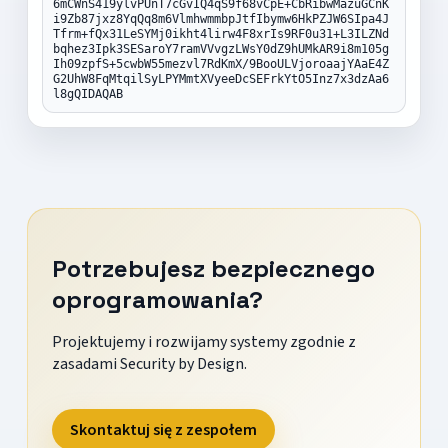
6mCWnS419ylvPUnT7cGvIQ4qS9f68vCpE+CbRibwMazuGCnK
i9Zb87jxz8YqQq8m6VlmhwmmbpJtfIbymw6HkPZJW6SIpa4J
Tfrm+fQx31LeSYMj0ikht4lirw4F8xrIs9RF0u31+L3ILZNd
bqhez3Ipk3SESaroY7ramVVvgzLWsY0dZ9hUMkAR9i8m105g
Ih09zpfS+5cwbW55mezvl7RdKmX/9BooULVjoroaajYAaE4Z
G2UhW8FqMtqilSyLPYMmtXVyeeDcSEFrkYtO5Inz7x3dzAa6
l8gQIDAQAB
Potrzebujesz bezpiecznego
oprogramowania?
Projektujemy i rozwijamy systemy zgodnie z
zasadami Security by Design.
Skontaktuj się z zespołem