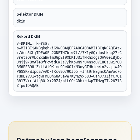
Selektor DKIM
dkim
Rekord DKIM
v=DKIM1; k=rsa;
p=MIIBIjANBgkqhkiG9w0BAQEFAAOCAQ8AMIIBCgKCAQEAzx
i/Acu5XLjTDEW0Fn2GNFTHZb+w7t//7X1yGQ+dosLkhq27rC
vretzOrVLqZxaBwlmUGpET9XbKfJ3ifNRhxcgsOAV0+1BjD6
UNjj9/BmAl+8fPcwjdCWJs7/hKbwN9rU4nscUV180suwir0D
BM6FEB98fZxflAtOKimc9JeOO1/N3oyGTHhlewfn2vzjjwJO
P6SSK/W1pqa7vADFfKcv9D/9QJo5T+Inl9rWEgncQAmVoc76
YQHEYvJ1+tgwFMLQhGuA5avW7KyNZyx583+uanJ7JZjYC701
3817V+rfAtq8OtXi2BZJ/plLCOkGDhicHwpTTMvgITz2671S
ZTpwIDAQAB