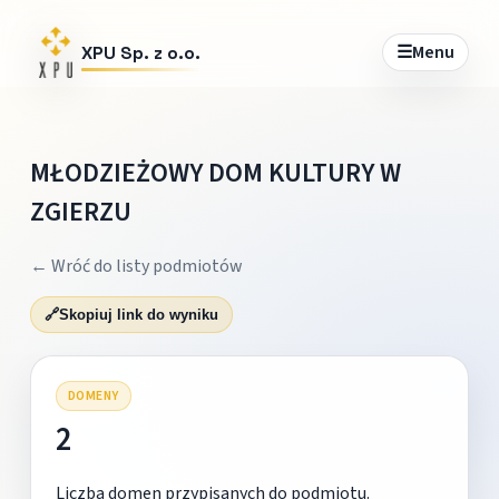
☰
Menu
XPU Sp. z o.o.
MŁODZIEŻOWY DOM KULTURY W
ZGIERZU
← Wróć do listy podmiotów
🔗
Skopiuj link do wyniku
DOMENY
2
Liczba domen przypisanych do podmiotu.