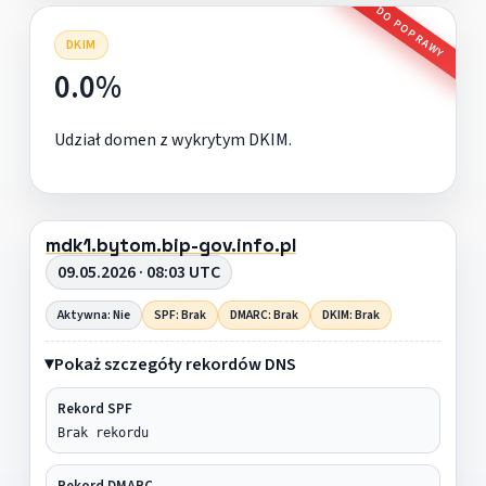
DO POPRAWY
DKIM
0.0%
Udział domen z wykrytym DKIM.
mdk1.bytom.bip-gov.info.pl
09.05.2026 · 08:03 UTC
Aktywna: Nie
SPF: Brak
DMARC: Brak
DKIM: Brak
Pokaż szczegóły rekordów DNS
Rekord SPF
Brak rekordu
Rekord DMARC