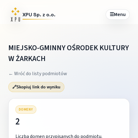
☰
Menu
XPU Sp. z o.o.
MIEJSKO-GMINNY OŚRODEK KULTURY
W ŻARKACH
← Wróć do listy podmiotów
🔗
Skopiuj link do wyniku
DOMENY
2
Liczba domen przypisanych do podmiotu.