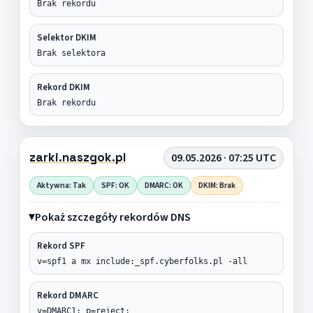
Brak rekordu
Selektor DKIM
Brak selektora
Rekord DKIM
Brak rekordu
zarki.naszgok.pl
09.05.2026 · 07:25 UTC
Aktywna: Tak
SPF: OK
DMARC: OK
DKIM: Brak
Pokaż szczegóły rekordów DNS
Rekord SPF
v=spf1 a mx include:_spf.cyberfolks.pl -all
Rekord DMARC
v=DMARC1; p=reject;