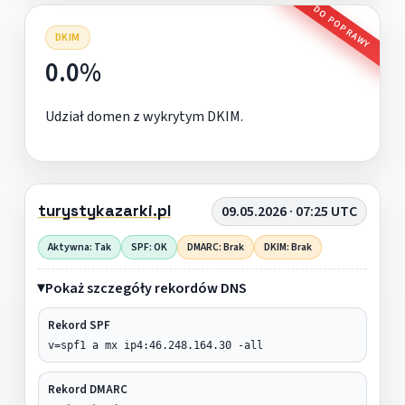
DO POPRAWY
DKIM
0.0%
Udział domen z wykrytym DKIM.
turystykazarki.pl
09.05.2026 · 07:25 UTC
Aktywna: Tak
SPF: OK
DMARC: Brak
DKIM: Brak
Pokaż szczegóły rekordów DNS
Rekord SPF
v=spf1 a mx ip4:46.248.164.30 -all
Rekord DMARC