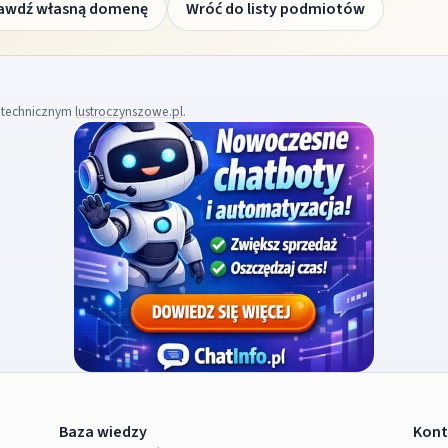
awdź własną domenę
Wróć do listy podmiotów
m technicznym
lustroczynszowe.pl
.
Baza wiedzy
Kont