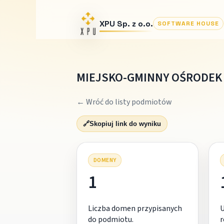
XPU Sp. z o.o.
SOFTWARE HOUSE
MIEJSKO-GMINNY OŚRODEK
← Wróć do listy podmiotów
🔗
Skopiuj link do wyniku
DOMENY
1
Liczba domen przypisanych
do podmiotu.
r