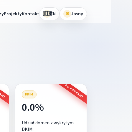
🇬🇧
zy
Projekty
Kontakt
☀
Jasny
EN
RAWY
DO POPRAWY
DKIM
0.0%
Udział domen z wykrytym
DKIM.