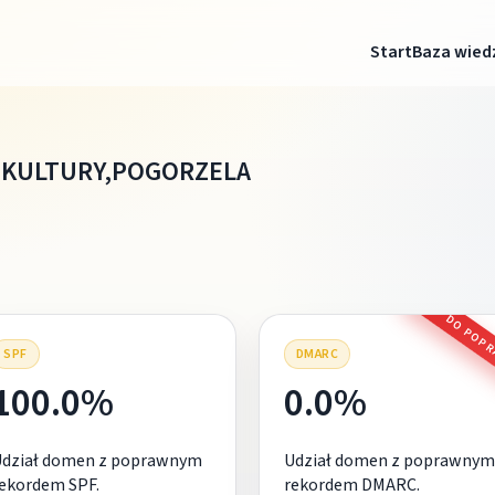
Start
Baza wied
 KULTURY,POGORZELA
DO POP
SPF
DMARC
100.0%
0.0%
Udział domen z poprawnym
Udział domen z poprawnym
ekordem SPF.
rekordem DMARC.