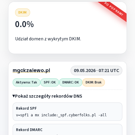
DO POPRAWY
DKIM
0.0%
Udział domen z wykrytym DKIM.
mgckzalewo.pl
09.05.2026 · 07:21 UTC
Aktywna: Tak
SPF: OK
DMARC: OK
DKIM: Brak
Pokaż szczegóły rekordów DNS
Rekord SPF
v=spf1 a mx include:_spf.cyberfolks.pl -all
Rekord DMARC