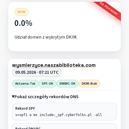
DO POPRAWY
DKIM
0.0%
Udział domen z wykrytym DKIM.
wysmierzyce.naszabiblioteka.com
09.05.2026 · 07:21 UTC
Aktywna: Tak
SPF: OK
DMARC: OK
DKIM: Brak
Pokaż szczegóły rekordów DNS
Rekord SPF
v=spf1 a mx include:_spf.cyberfolks.pl -all
Rekord DMARC