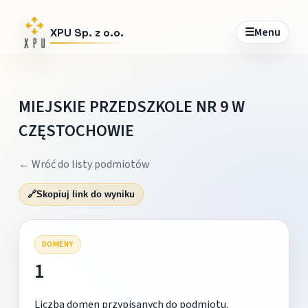
☰
Menu
XPU Sp. z o.o.
MIEJSKIE PRZEDSZKOLE NR 9 W
CZĘSTOCHOWIE
← Wróć do listy podmiotów
🔗
Skopiuj link do wyniku
DOMENY
1
Liczba domen przypisanych do podmiotu.