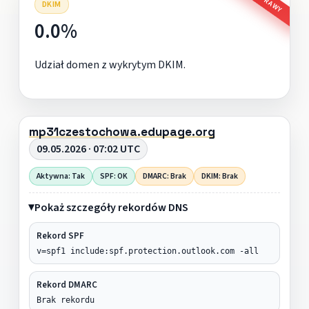
DKIM
0.0%
Udział domen z wykrytym DKIM.
mp31czestochowa.edupage.org
09.05.2026 · 07:02 UTC
Aktywna: Tak
SPF: OK
DMARC: Brak
DKIM: Brak
Pokaż szczegóły rekordów DNS
Rekord SPF
v=spf1 include:spf.protection.outlook.com -all
Rekord DMARC
Brak rekordu