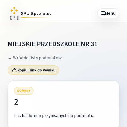
☰
Menu
XPU Sp. z o.o.
MIEJSKIE PRZEDSZKOLE NR 31
← Wróć do listy podmiotów
🔗
Skopiuj link do wyniku
DOMENY
2
Liczba domen przypisanych do podmiotu.