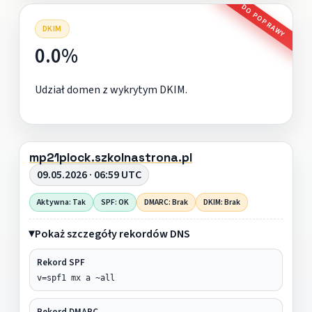
DO POPRAWY
DKIM
0.0%
Udział domen z wykrytym DKIM.
mp21plock.szkolnastrona.pl
09.05.2026 · 06:59 UTC
Aktywna: Tak
SPF: OK
DMARC: Brak
DKIM: Brak
Pokaż szczegóły rekordów DNS
Rekord SPF
v=spf1 mx a ~all
Rekord DMARC