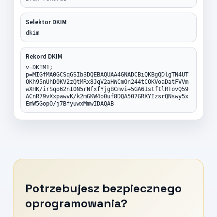
Selektor DKIM
dkim
Rekord DKIM
v=DKIM1;
p=MIGfMA0GCSqGSIb3DQEBAQUAA4GNADCBiQKBgQDlgTN4UT
OKh95nUhD0KV2zQtMRx8JqV2aHWCmOn244tCOKVoaDatFVVm
wXHK/irSqo62nI0N5rNfxfYjgBCmvi+5GA61stftlRTovQ59
ACnR79vXxpawvK/k2mGKW4o0uf8DQA507GRXYIzsrQNswy5x
EmW5GopO/j7BfyuwxMmwIDAQAB
Potrzebujesz bezpiecznego
oprogramowania?