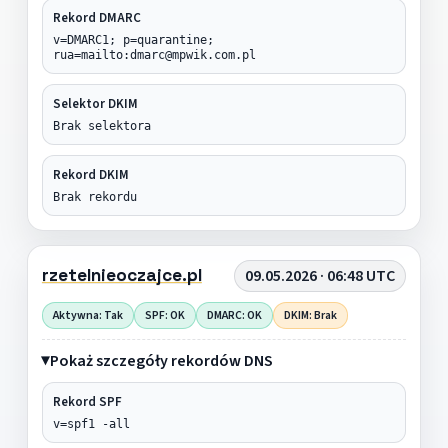
Rekord DMARC
v=DMARC1; p=quarantine;
rua=mailto:dmarc@mpwik.com.pl
Selektor DKIM
Brak selektora
Rekord DKIM
Brak rekordu
rzetelnieoczajce.pl
09.05.2026 · 06:48 UTC
Aktywna: Tak
SPF: OK
DMARC: OK
DKIM: Brak
Pokaż szczegóły rekordów DNS
Rekord SPF
v=spf1 -all