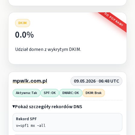
DO POPRAWY
DKIM
0.0%
Udział domen z wykrytym DKIM.
mpwik.com.pl
09.05.2026 · 06:48 UTC
Aktywna: Tak
SPF: OK
DMARC: OK
DKIM: Brak
Pokaż szczegóły rekordów DNS
Rekord SPF
v=spf1 mx ~all