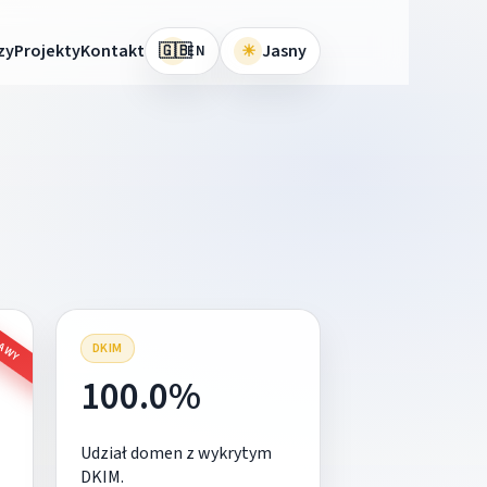
🇬🇧
zy
Projekty
Kontakt
☀
Jasny
EN
RAWY
DKIM
100.0%
Udział domen z wykrytym
DKIM.