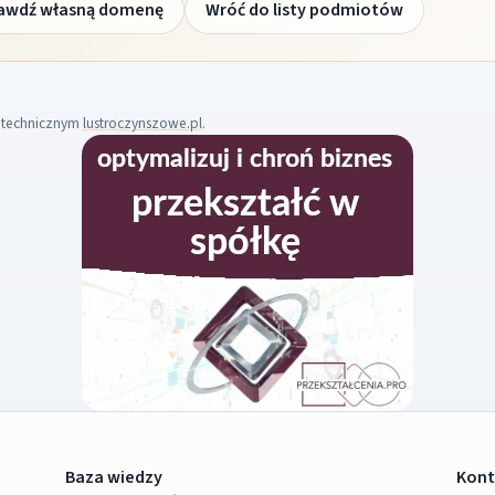
awdź własną domenę
Wróć do listy podmiotów
m technicznym
lustroczynszowe.pl
.
Baza wiedzy
Kont