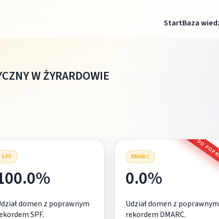
Start
Baza wied
YCZNY W ŻYRARDOWIE
DO POP
SPF
DMARC
100.0%
0.0%
Udział domen z poprawnym
Udział domen z poprawnym
ekordem SPF.
rekordem DMARC.