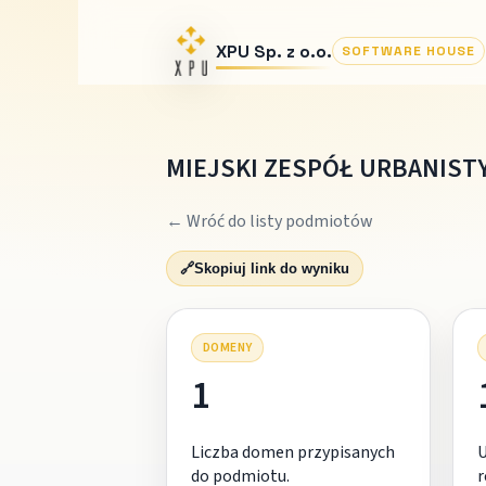
XPU Sp. z o.o.
SOFTWARE HOUSE
MIEJSKI ZESPÓŁ URBANIST
← Wróć do listy podmiotów
🔗
Skopiuj link do wyniku
DOMENY
1
Liczba domen przypisanych
do podmiotu.
r