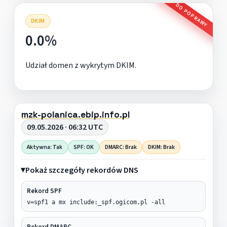
DO POPRAWY
DKIM
0.0%
Udział domen z wykrytym DKIM.
mzk-polanica.ebip.info.pl
09.05.2026 · 06:32 UTC
Aktywna: Tak
SPF: OK
DMARC: Brak
DKIM: Brak
Pokaż szczegóły rekordów DNS
Rekord SPF
v=spf1 a mx include:_spf.ogicom.pl -all
Rekord DMARC