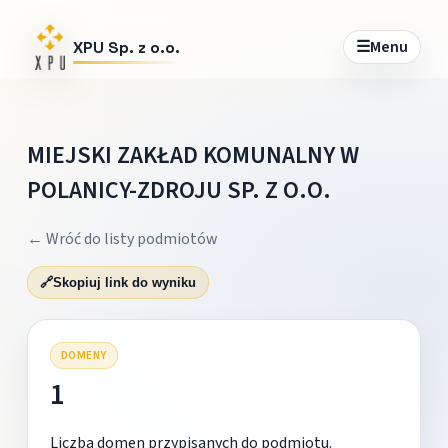
☰
Menu
XPU Sp. z o.o.
MIEJSKI ZAKŁAD KOMUNALNY W
POLANICY-ZDROJU SP. Z O.O.
← Wróć do listy podmiotów
🔗
Skopiuj link do wyniku
DOMENY
1
Liczba domen przypisanych do podmiotu.