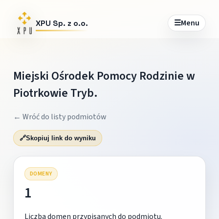
☰
Menu
XPU Sp. z o.o.
Miejski Ośrodek Pomocy Rodzinie w
Piotrkowie Tryb.
← Wróć do listy podmiotów
🔗
Skopiuj link do wyniku
DOMENY
1
Liczba domen przypisanych do podmiotu.