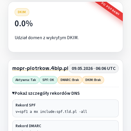
DO POPRAWY
DKIM
0.0%
Udział domen z wykrytym DKIM.
mopr-piotrkow.4bip.pl
09.05.2026 · 06:06 UTC
Aktywna: Tak
SPF: OK
DMARC: Brak
DKIM: Brak
Pokaż szczegóły rekordów DNS
Rekord SPF
v=spf1 a mx include:spf.tld.pl -all
Rekord DMARC