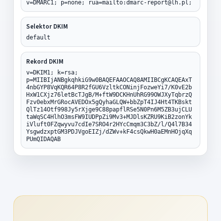
v=DMARC1; p=none; rua=mailto:dmarc-report@lh.pl;
Selektor DKIM
default
Rekord DKIM
v=DKIM1; k=rsa;
p=MIIBIjANBgkqhkiG9w0BAQEFAAOCAQ8AMIIBCgKCAQEAxT
4nbGYP8VqKQR64P8R2fGU6VzltkCONinjFozweYi7/K0vE2b
HxW1CXjz76letBcTJgB/M+ftW9DCKHnUhRG99OWJXyTqbrzQ
Fzv0ebxMrGRocAVEDOx5gQyhaGLQW+bbZpT4IJ4Ht4TKBskt
QlTz14Otf998Jy5rXjge9C88papflRSe5N0Pn6M5ZB3ujCLU
taWqSC4HlhO3msFW9IUDPpZi9Mv3+MJDlsKZRU9KiB2zonYk
iVluft0FZqwyvu7cdIe7SRO4r2HYcCmqm3C3bZ/l/Q4l7B34
YsgwdzxptGM3PDJVgoEIZj/dZWv+kF4csQkwH0aEMnHOjqXq
PUmQIDAQAB