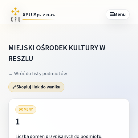
☰
Menu
XPU Sp. z o.o.
MIEJSKI OŚRODEK KULTURY W
RESZLU
← Wróć do listy podmiotów
🔗
Skopiuj link do wyniku
DOMENY
1
Liczba domen przypisanych do podmiotu.