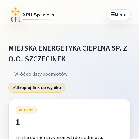
☰
Menu
XPU Sp. z o.o.
MIEJSKA ENERGETYKA CIEPLNA SP. Z
O.O. SZCZECINEK
← Wróć do listy podmiotów
🔗
Skopiuj link do wyniku
DOMENY
1
Liczba domen przypisanych do podmiotu.