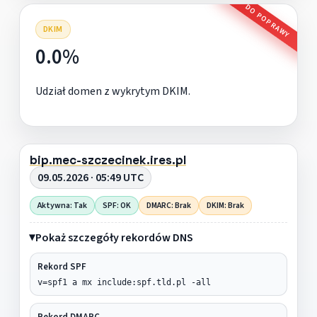
DO POPRAWY
DKIM
0.0%
Udział domen z wykrytym DKIM.
bip.mec-szczecinek.ires.pl
09.05.2026 · 05:49 UTC
Aktywna: Tak
SPF: OK
DMARC: Brak
DKIM: Brak
Pokaż szczegóły rekordów DNS
Rekord SPF
v=spf1 a mx include:spf.tld.pl -all
Rekord DMARC