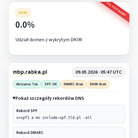
DO POPRAWY
DKIM
0.0%
Udział domen z wykrytym DKIM.
mbp.rabka.pl
09.05.2026 · 05:47 UTC
Aktywna: Tak
SPF: OK
DMARC: Brak
DKIM: Brak
Pokaż szczegóły rekordów DNS
Rekord SPF
v=spf1 a mx include:spf.tld.pl -all
Rekord DMARC