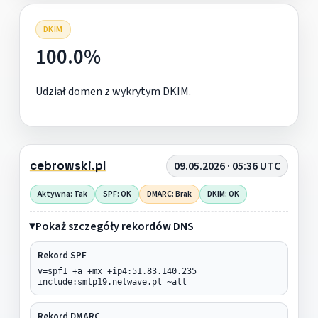
DKIM
100.0%
Udział domen z wykrytym DKIM.
cebrowski.pl
09.05.2026 · 05:36 UTC
Aktywna: Tak
SPF: OK
DMARC: Brak
DKIM: OK
Pokaż szczegóły rekordów DNS
Rekord SPF
v=spf1 +a +mx +ip4:51.83.140.235
include:smtp19.netwave.pl ~all
Rekord DMARC