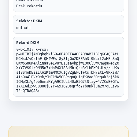
Brak rekordu
Selektor DKIM
default
Rekord DKIM
v=DKIM1; k=rsa;
p=MIIBIjANBgkqhkiG9w0BAQEFAAOCAQ8AMIIBCgKCAQEAtL
KCHsd/vQrIhEfQH4WFs+8y3IjGoZDEEAh3+9Nc+t2xHEh3nQ
8KWpSOuM+AliNaaV+1vUYB1usayhpjW10XCl5WXNWgaN+cZX
X+YZVSSlrQNN5o7+HnP4X18BdMbiQzcRYthEXOtUty//oUKs
sI8SmoDEii1lAzKtmMMCXuIgVZgEkCf+tsTbH7EtL+9RxsW/
AIn0a4lPVr9mk/9MFkNW5GBPsgoQuiqfKVae3Oeqak3cj5k6
ICMpXL/g4pb6emiKYgA9CIUcL4DaB5G7lSliyw4/ZCwB0GTx
17AEAdIxwJ8UOujCYY+GxJ62OsqPfoYYb0DklCm2m7gLLsy6
T2sQIDAQAB;