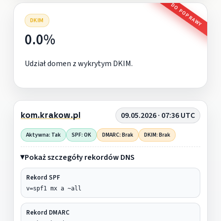
DO POPRAWY
DKIM
0.0%
Udział domen z wykrytym DKIM.
kom.krakow.pl
09.05.2026 · 07:36 UTC
Aktywna: Tak
SPF: OK
DMARC: Brak
DKIM: Brak
Pokaż szczegóły rekordów DNS
Rekord SPF
v=spf1 mx a ~all
Rekord DMARC