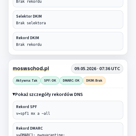
Brak rekordu
Selektor DKIM
Brak selektora
Rekord DKIM
Brak rekordu
moswschod.pl
09.05.2026 · 07:36 UTC
Aktywna: Tak
SPF: OK
DMARC: OK
DKIM: Brak
Pokaż szczegóły rekordów DNS
Rekord SPF
v=spf1 mx a ~all
Rekord DMARC
v=DMARC1; p=quarantine;