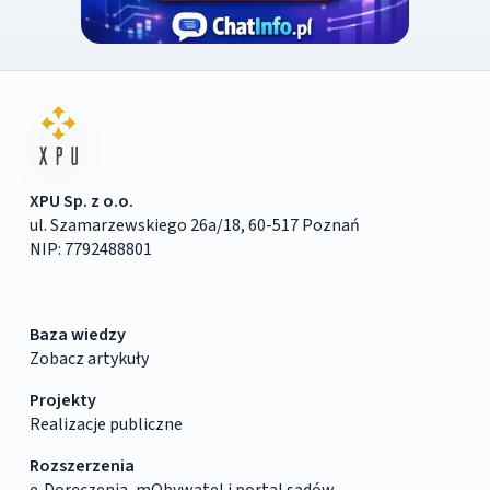
XPU Sp. z o.o.
ul. Szamarzewskiego 26a/18, 60-517 Poznań
NIP: 7792488801
Baza wiedzy
Zobacz artykuły
Projekty
Realizacje publiczne
Rozszerzenia
e‑Doręczenia, mObywatel i portal sądów