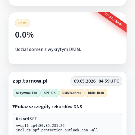
DO POPRAWY
DKIM
0.0%
Udział domen z wykrytym DKIM.
zsp.tarnow.pl
09.05.2026 · 04:59 UTC
Aktywna: Tak
SPF: OK
DMARC: Brak
DKIM: Brak
Pokaż szczegóły rekordów DNS
Rekord SPF
v=spf1 ip4:80.85.231.26
include:spf.protection.outlook.com ~all