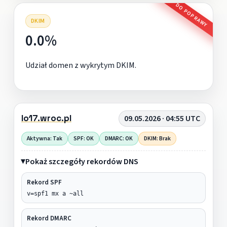
DO POPRAWY
DKIM
0.0%
Udział domen z wykrytym DKIM.
lo17.wroc.pl
09.05.2026 · 04:55 UTC
Aktywna: Tak
SPF: OK
DMARC: OK
DKIM: Brak
Pokaż szczegóły rekordów DNS
Rekord SPF
v=spf1 mx a ~all
Rekord DMARC