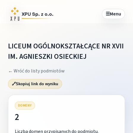
☰
Menu
XPU Sp. z o.o.
LICEUM OGÓLNOKSZTAŁCĄCE NR XVII
IM. AGNIESZKI OSIECKIEJ
← Wróć do listy podmiotów
🔗
Skopiuj link do wyniku
DOMENY
2
Liczba domen przypisanych do podmiotu.