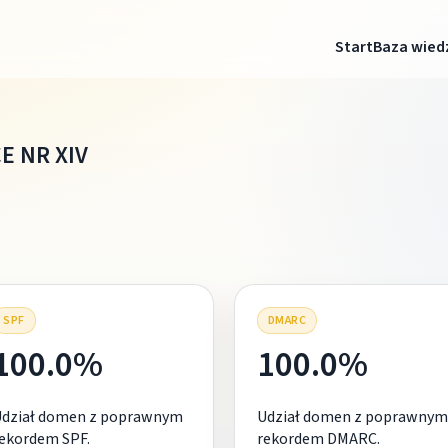
Start
Baza wied
 NR XIV
SPF
DMARC
100.0%
100.0%
Udział domen z poprawnym
Udział domen z poprawnym
ekordem SPF.
rekordem DMARC.