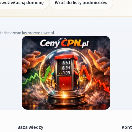
awdź własną domenę
Wróć do listy podmiotów
m technicznym
lustroczynszowe.pl
.
Baza wiedzy
Kont