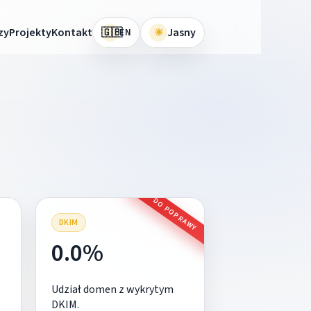
🇬🇧
zy
Projekty
Kontakt
☀
Jasny
EN
DO POPRAWY
DKIM
0.0%
Udział domen z wykrytym
DKIM.