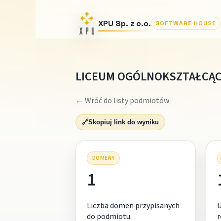
XPU Sp. z o.o.
SOFTWARE HOUSE
LICEUM OGÓLNOKSZTAŁCĄCE
← Wróć do listy podmiotów
🔗
Skopiuj link do wyniku
DOMENY
1
Liczba domen przypisanych
do podmiotu.
r