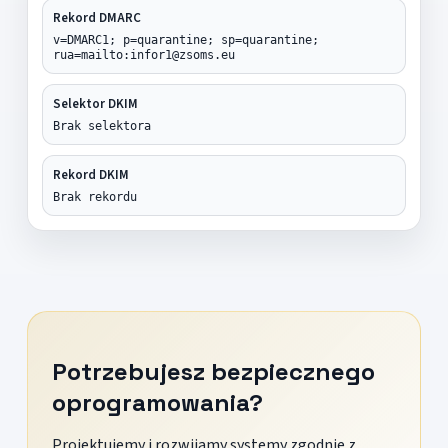
Rekord DMARC
v=DMARC1; p=quarantine; sp=quarantine;
rua=mailto:infor1@zsoms.eu
Selektor DKIM
Brak selektora
Rekord DKIM
Brak rekordu
Potrzebujesz bezpiecznego
oprogramowania?
Projektujemy i rozwijamy systemy zgodnie z