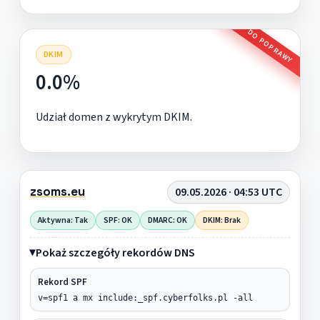
DO POPRAWY
DKIM
0.0%
Udział domen z wykrytym DKIM.
zsoms.eu
09.05.2026 · 04:53 UTC
Aktywna: Tak
SPF: OK
DMARC: OK
DKIM: Brak
Pokaż szczegóły rekordów DNS
Rekord SPF
v=spf1 a mx include:_spf.cyberfolks.pl -all