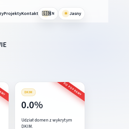
🇬🇧
zy
Projekty
Kontakt
☀
Jasny
EN
IE
RAWY
DO POPRAWY
DKIM
0.0%
Udział domen z wykrytym
DKIM.