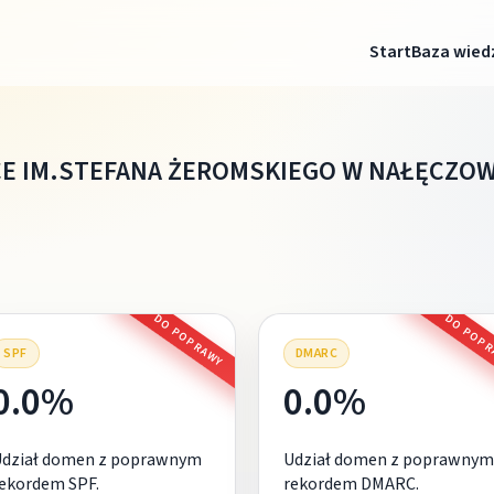
Start
Baza wied
E IM.STEFANA ŻEROMSKIEGO W NAŁĘCZOW
DO POPRAWY
DO POP
SPF
DMARC
0.0%
0.0%
Udział domen z poprawnym
Udział domen z poprawnym
ekordem SPF.
rekordem DMARC.