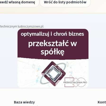
awdź własną domenę
Wróć do listy podmiotów
m technicznym
lustroczynszowe.pl
.
Baza wiedzy
Kont