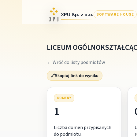
XPU Sp. z o.o.
SOFTWARE HOUSE
LICEUM OGÓLNOKSZTAŁCĄC
← Wróć do listy podmiotów
🔗
Skopiuj link do wyniku
DOMENY
1
Liczba domen przypisanych
do podmiotu.
r