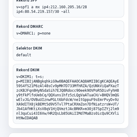
Rekord SPF
v=spf1 a mx ip4:212.160.205.16/28
ip4:80.54.219.157/30 ~all
Rekord DMARC
v=DMARC1; p=none
Selektor DKIM
default
Rekord DKIM
v=DKIM1; t=s;
p=MIIBIjANBgkqhkiG9w0BAQEFAAOCAQ8AMIIBCgKCAQEAyE
59S4fS21P6zAl48sCv9pMH7D733MfhRZA/QzUNkViQaPXazT
zcKBJFqn8HyNSdaSih7EJQ8Rdocc90eek9OVPoR5DivFyhH8
y9tFkPlfoUebCq/QQXuns1hfz5zLQgVaATuaCH/+BHQV3mQG
wElvJG/OVBuUIznwPGLt6bFdcW/ne1tGppuF9sEmrPvyD+9z
XA9dITX8jkBEMt5d9V5Tvl7PtaCRXmZon7DfNiatzrsW+UT/
Jb41AfHKtiXsV8qV1HjQVmztJAcBRKR+m30j87SpIZYj2lm9
nl3quCui43I6Vw/HR2QsLb85UAiIIMd7MaBzs0icQu9CXVli
HtNwIDAQAB