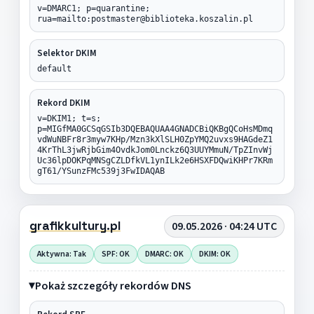
v=DMARC1; p=quarantine;
rua=mailto:postmaster@biblioteka.koszalin.pl
Selektor DKIM
default
Rekord DKIM
v=DKIM1; t=s;
p=MIGfMA0GCSqGSIb3DQEBAQUAA4GNADCBiQKBgQCoHsMDmq
vdWuNBFr8r3myw7KHp/Mzn3kXlSLH0ZpYMQ2uvxs9HAGdeZ1
4KrThL3jwRjbGim4OvdkJom0Lnckz6Q3UUYMmuN/TpZInvWj
Uc36lpDOKPqMNSgCZLDfkVL1ynILk2e6HSXFDQwiKHPr7KRm
gT61/YSunzFMc539j3FwIDAQAB
grafikkultury.pl
09.05.2026 · 04:24 UTC
Aktywna: Tak
SPF: OK
DMARC: OK
DKIM: OK
Pokaż szczegóły rekordów DNS