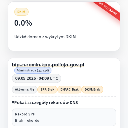
DO POPRAWY
DKIM
0.0%
Udział domen z wykrytym DKIM.
bip.zuromin.kpp.policja.gov.pl
Administracja (.gov.pl)
09.05.2026 · 04:09 UTC
Aktywna: Nie
SPF: Brak
DMARC: Brak
DKIM: Brak
Pokaż szczegóły rekordów DNS
Rekord SPF
Brak rekordu