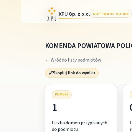
XPU Sp. z o.o.
SOFTWARE HOUSE
KOMENDA POWIATOWA POLI
← Wróć do listy podmiotów
🔗
Skopiuj link do wyniku
DOMENY
1
Liczba domen przypisanych
do podmiotu.
r