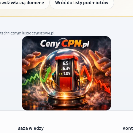
awdź własną domenę
Wróć do listy podmiotów
m technicznym
lustroczynszowe.pl
.
Baza wiedzy
Kont