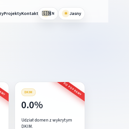
🇬🇧
zy
Projekty
Kontakt
☀
Jasny
EN
RAWY
DO POPRAWY
DKIM
0.0%
Udział domen z wykrytym
DKIM.