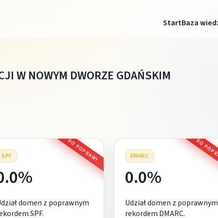
Start
Baza wied
CJI W NOWYM DWORZE GDAŃSKIM
DO POPRAWY
DO POP
SPF
DMARC
0.0%
0.0%
Udział domen z poprawnym
Udział domen z poprawnym
ekordem SPF.
rekordem DMARC.