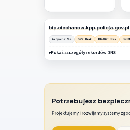
bip.ciechanow.kpp.policja.gov.pl
Aktywna: Nie
SPF: Brak
DMARC: Brak
DKIM
Pokaż szczegóły rekordów DNS
Potrzebujesz bezpiec
Projektujemy i rozwijamy systemy zgodn