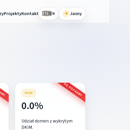
🇬🇧
zy
Projekty
Kontakt
☀
Jasny
EN
RAWY
DO POPRAWY
DKIM
0.0%
Udział domen z wykrytym
DKIM.