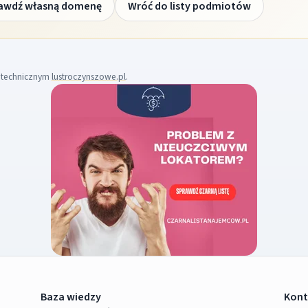
awdź własną domenę
Wróć do listy podmiotów
m technicznym
lustroczynszowe.pl
.
Baza wiedzy
Kont