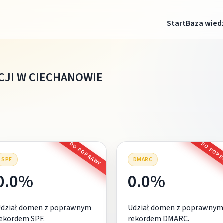
Start
Baza wied
CJI W CIECHANOWIE
DO POPRAWY
DO POP
SPF
DMARC
0.0%
0.0%
Udział domen z poprawnym
Udział domen z poprawnym
ekordem SPF.
rekordem DMARC.