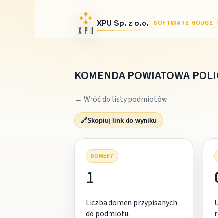
XPU Sp. z o.o.
SOFTWARE HOUSE
KOMENDA POWIATOWA POLI
← Wróć do listy podmiotów
🔗
Skopiuj link do wyniku
DOMENY
1
Liczba domen przypisanych
do podmiotu.
r