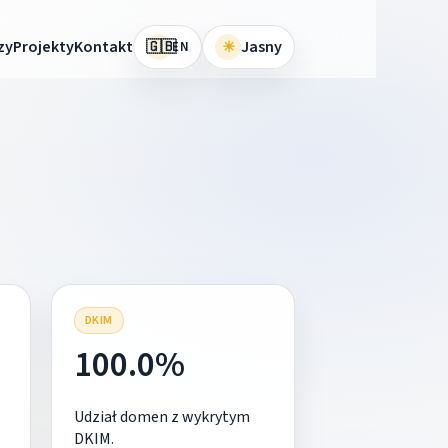
🇬🇧
zy
Projekty
Kontakt
☀
Jasny
EN
DKIM
100.0%
Udział domen z wykrytym
DKIM.