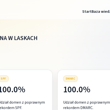
Start
Baza wied
INA W LASKACH
SPF
DMARC
100.0%
100.0%
Udział domen z poprawnym
Udział domen z poprawnym
ekordem SPF.
rekordem DMARC.