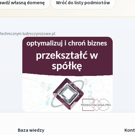
awdź własną domenę
Wróć do listy podmiotów
m technicznym
lustroczynszowe.pl
.
Baza wiedzy
Kont