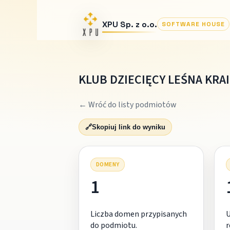
XPU Sp. z o.o.
SOFTWARE HOUSE
KLUB DZIECIĘCY LEŚNA KRA
← Wróć do listy podmiotów
🔗
Skopiuj link do wyniku
DOMENY
1
Liczba domen przypisanych
do podmiotu.
r