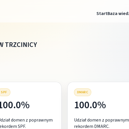
Start
Baza wied
W TRZCINICY
SPF
DMARC
100.0%
100.0%
Udział domen z poprawnym
Udział domen z poprawnym
ekordem SPF.
rekordem DMARC.