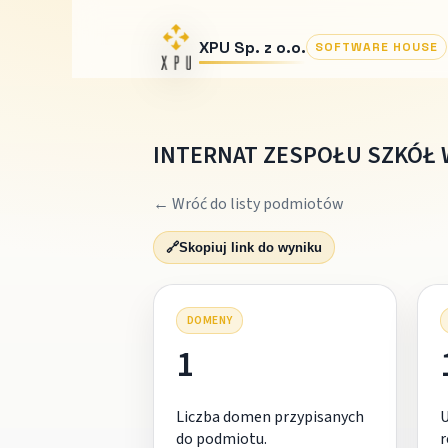
XPU Sp. z o.o.
SOFTWARE HOUSE
INTERNAT ZESPOŁU SZKÓŁ 
← Wróć do listy podmiotów
🔗
Skopiuj link do wyniku
DOMENY
1
Liczba domen przypisanych
do podmiotu.
r