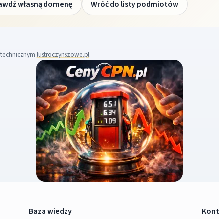
awdź własną domenę
Wróć do listy podmiotów
m technicznym
lustroczynszowe.pl
.
Baza wiedzy
Kont