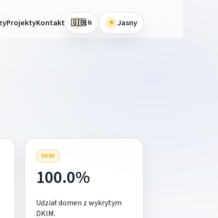
🇬🇧
zy
Projekty
Kontakt
☀
Jasny
EN
DKIM
100.0%
Udział domen z wykrytym
DKIM.