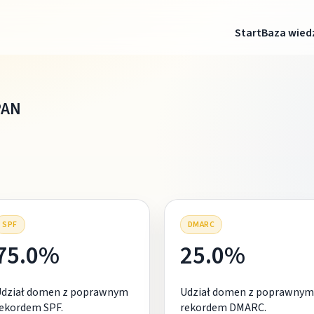
Start
Baza wied
PAN
SPF
DMARC
75.0%
25.0%
Udział domen z poprawnym
Udział domen z poprawnym
ekordem SPF.
rekordem DMARC.