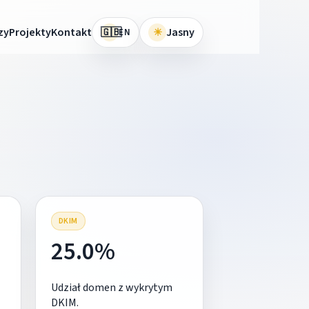
🇬🇧
zy
Projekty
Kontakt
☀
Jasny
EN
DKIM
25.0%
Udział domen z wykrytym
DKIM.