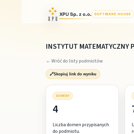
XPU Sp. z o.o.
SOFTWARE HOUSE
INSTYTUT MATEMATYCZNY 
← Wróć do listy podmiotów
🔗
Skopiuj link do wyniku
DOMENY
4
Liczba domen przypisanych
do podmiotu.
r