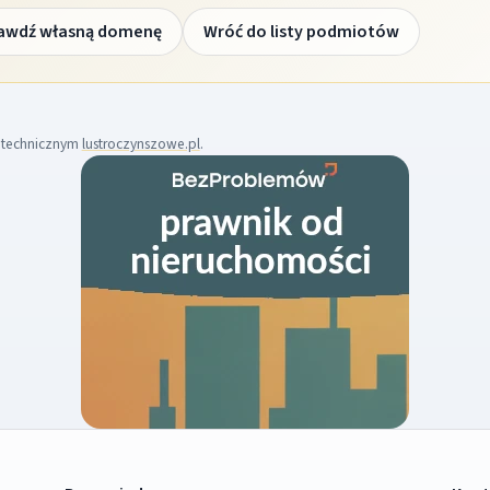
awdź własną domenę
Wróć do listy podmiotów
m technicznym
lustroczynszowe.pl
.