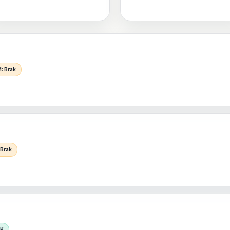
: Brak
 Brak
OK