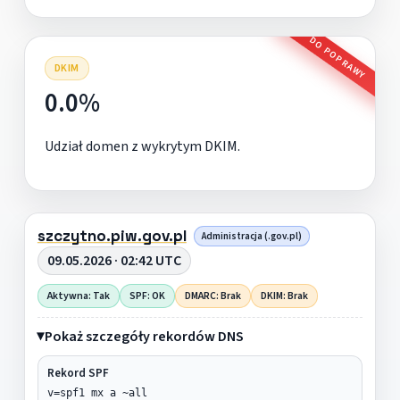
DO POPRAWY
DKIM
0.0%
Udział domen z wykrytym DKIM.
szczytno.piw.gov.pl
Administracja (.gov.pl)
09.05.2026 · 02:42 UTC
Aktywna: Tak
SPF: OK
DMARC: Brak
DKIM: Brak
Pokaż szczegóły rekordów DNS
Rekord SPF
v=spf1 mx a ~all