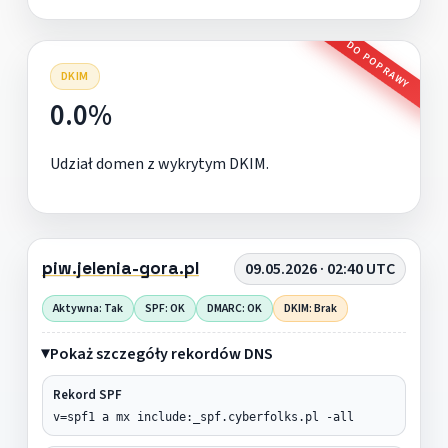
DO POPRAWY
DKIM
0.0%
Udział domen z wykrytym DKIM.
piw.jelenia-gora.pl
09.05.2026 · 02:40 UTC
Aktywna: Tak
SPF: OK
DMARC: OK
DKIM: Brak
Pokaż szczegóły rekordów DNS
Rekord SPF
v=spf1 a mx include:_spf.cyberfolks.pl -all