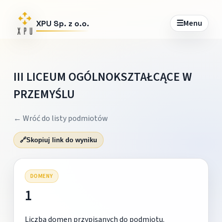
☰
Menu
XPU Sp. z o.o.
III LICEUM OGÓLNOKSZTAŁCĄCE W
PRZEMYŚLU
← Wróć do listy podmiotów
🔗
Skopiuj link do wyniku
DOMENY
1
Liczba domen przypisanych do podmiotu.