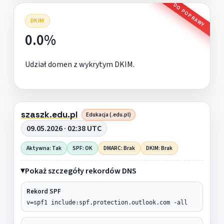
DO POPRAWY
DKIM
0.0%
Udział domen z wykrytym DKIM.
szaszk.edu.pl
Edukacja (.edu.pl)
09.05.2026 · 02:38 UTC
Aktywna: Tak
SPF: OK
DMARC: Brak
DKIM: Brak
Pokaż szczegóły rekordów DNS
Rekord SPF
v=spf1 include:spf.protection.outlook.com -all