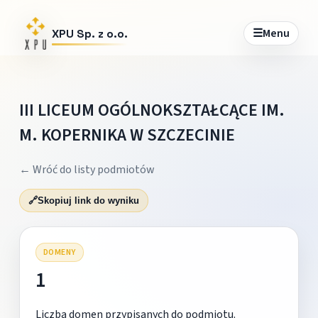
☰
Menu
XPU Sp. z o.o.
III LICEUM OGÓLNOKSZTAŁCĄCE IM.
M. KOPERNIKA W SZCZECINIE
← Wróć do listy podmiotów
🔗
Skopiuj link do wyniku
DOMENY
1
Liczba domen przypisanych do podmiotu.