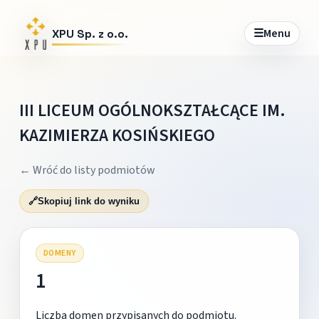
☰
Menu
XPU Sp. z o.o.
III LICEUM OGÓLNOKSZTAŁCĄCE IM.
KAZIMIERZA KOSIŃSKIEGO
← Wróć do listy podmiotów
🔗
Skopiuj link do wyniku
DOMENY
1
Liczba domen przypisanych do podmiotu.