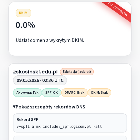
DO POPRAWY
DKIM
0.0%
Udział domen z wykrytym DKIM.
zskosinski.edu.pl
Edukacja (.edu.pl)
09.05.2026 · 02:36 UTC
Aktywna: Tak
SPF: OK
DMARC: Brak
DKIM: Brak
Pokaż szczegóły rekordów DNS
Rekord SPF
v=spf1 a mx include:_spf.ogicom.pl -all