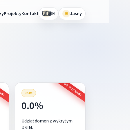
🇬🇧
zy
Projekty
Kontakt
☀
Jasny
EN
RAWY
DO POPRAWY
DKIM
0.0%
Udział domen z wykrytym
DKIM.