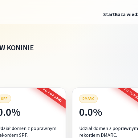
Start
Baza wied
 W KONINIE
DO POPRAWY
DO POP
SPF
DMARC
0.0%
0.0%
Udział domen z poprawnym
Udział domen z poprawnym
ekordem SPF.
rekordem DMARC.