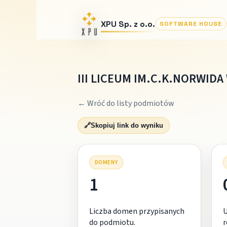
XPU Sp. z o.o.
SOFTWARE HOUSE
III LICEUM IM.C.K.NORWIDA
← Wróć do listy podmiotów
🔗
Skopiuj link do wyniku
DOMENY
1
Liczba domen przypisanych
do podmiotu.
r