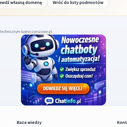
awdź własną domenę
Wróć do listy podmiotów
m technicznym
lustroczynszowe.pl
.
Baza wiedzy
Kont