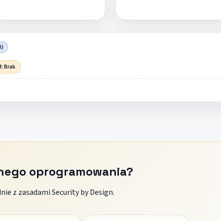
l)
: Brak
znego oprogramowania?
ie z zasadami Security by Design.