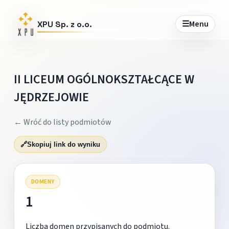
☰
Menu
XPU Sp. z o.o.
II LICEUM OGÓLNOKSZTAŁCĄCE W
JĘDRZEJOWIE
← Wróć do listy podmiotów
🔗
Skopiuj link do wyniku
DOMENY
1
Liczba domen przypisanych do podmiotu.