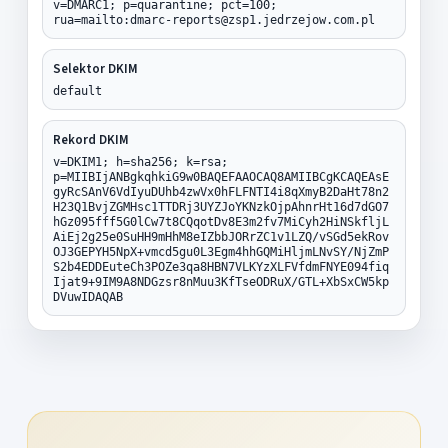
v=DMARC1; p=quarantine; pct=100;
rua=mailto:dmarc-reports@zsp1.jedrzejow.com.pl
Selektor DKIM
default
Rekord DKIM
v=DKIM1; h=sha256; k=rsa;
p=MIIBIjANBgkqhkiG9w0BAQEFAAOCAQ8AMIIBCgKCAQEAsE
gyRcSAnV6VdIyuDUhb4zwVx0hFLFNTI4i8qXmyB2DaHt78n2
H23Q1BvjZGMHsc1TTDRj3UYZJoYKNzkOjpAhnrHt16d7dGO7
hGz095fff5G0lCw7t8CQqotDv8E3m2fv7MiCyh2HiNSkfljL
AiEj2g25e0SuHH9mHhM8eIZbbJORrZC1v1LZQ/vSGd5ekRov
OJ3GEPYH5NpX+vmcd5gu0L3Egm4hhGQMiHljmLNvSY/NjZmP
S2b4EDDEuteCh3POZe3qa8HBN7VLKYzXLFVfdmFNYE094fiq
Ijat9+9IM9A8NDGzsr8nMuu3KfTseODRuX/GTL+XbSxCW5kp
DVuwIDAQAB