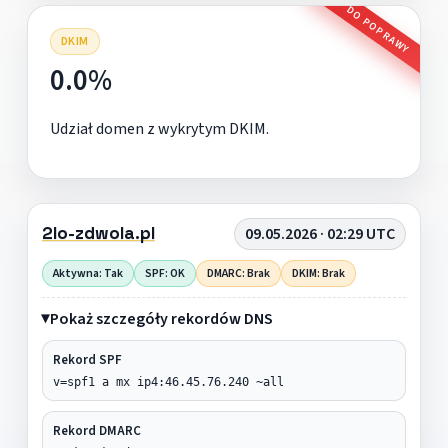
DO POPRAWY
DKIM
0.0%
Udział domen z wykrytym DKIM.
2lo-zdwola.pl
09.05.2026 · 02:29 UTC
Aktywna: Tak
SPF: OK
DMARC: Brak
DKIM: Brak
Pokaż szczegóły rekordów DNS
Rekord SPF
v=spf1 a mx ip4:46.45.76.240 ~all
Rekord DMARC