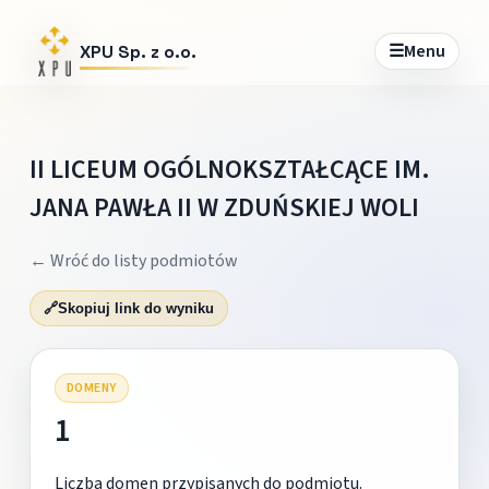
☰
Menu
XPU Sp. z o.o.
II LICEUM OGÓLNOKSZTAŁCĄCE IM.
JANA PAWŁA II W ZDUŃSKIEJ WOLI
← Wróć do listy podmiotów
🔗
Skopiuj link do wyniku
DOMENY
1
Liczba domen przypisanych do podmiotu.