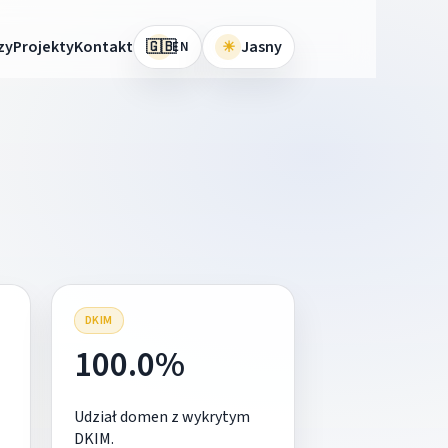
🇬🇧
zy
Projekty
Kontakt
☀
Jasny
EN
DKIM
100.0%
Udział domen z wykrytym
DKIM.