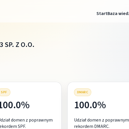
Start
Baza wied
 SP. Z O.O.
SPF
DMARC
100.0%
100.0%
Udział domen z poprawnym
Udział domen z poprawnym
ekordem SPF.
rekordem DMARC.