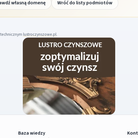
awdź własną domenę
Wróć do listy podmiotów
m technicznym
lustroczynszowe.pl
.
Baza wiedzy
Kont