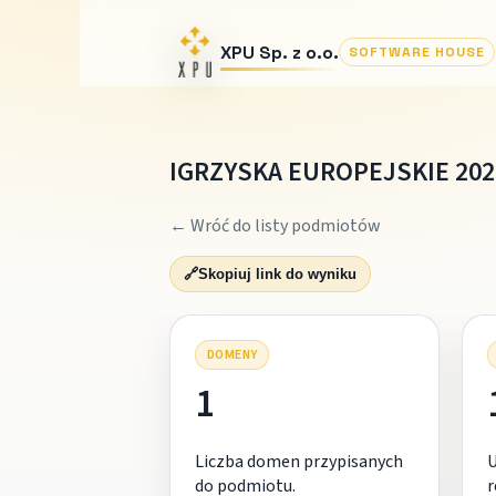
XPU Sp. z o.o.
SOFTWARE HOUSE
IGRZYSKA EUROPEJSKIE 2023
← Wróć do listy podmiotów
🔗
Skopiuj link do wyniku
DOMENY
1
Liczba domen przypisanych
do podmiotu.
r