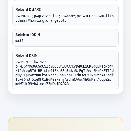
Rekord DMARC
v=DMARC1;p=quarantine;sp=none;pct=100;rua=mailto
:dmarc@hosting.orange.pl;
Selektor DKIM
mail
Rekord DKIM
v=DKIM1; k=rsa;
p=MIGfMA0GCSqGSIb3DQEBAQUAA4GNADCBiQKBgQDNTq/ofl
/l2UvopBIGiHPrsLm6fFxa3PgPnkmSzFqT+VvrPMrQkFT11U
dNyILpPWzzODuhxCvnepZPwV/YoL+Cd83euY+NZRWcA+Xpdk
fuw30mUT5zgMhOiBwK08/+njArdmBJVwsYE0wMzhAeqbZEJ+
mNW7UxB8eb4imq+Z7mDwIDAQAB