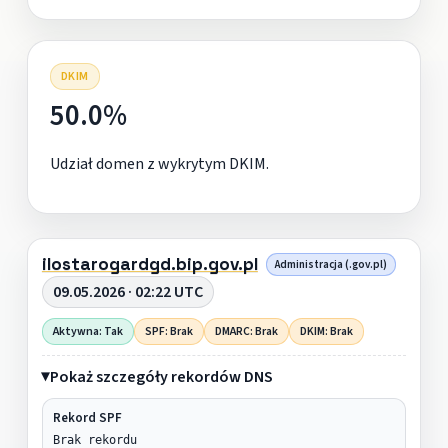
DKIM
50.0%
Udział domen z wykrytym DKIM.
ilostarogardgd.bip.gov.pl
Administracja (.gov.pl)
09.05.2026 · 02:22 UTC
Aktywna: Tak
SPF: Brak
DMARC: Brak
DKIM: Brak
Pokaż szczegóły rekordów DNS
Rekord SPF
Brak rekordu