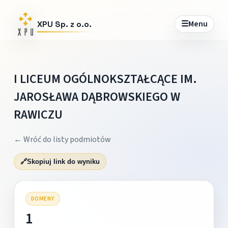
☰
Menu
XPU Sp. z o.o.
I LICEUM OGÓLNOKSZTAŁCĄCE IM.
JAROSŁAWA DĄBROWSKIEGO W
RAWICZU
← Wróć do listy podmiotów
🔗
Skopiuj link do wyniku
DOMENY
1