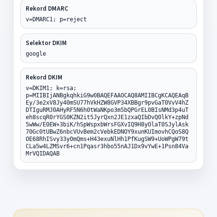
Rekord DMARC
v=DMARC1; p=reject
Selektor DKIM
google
Rekord DKIM
v=DKIM1; k=rsa;
p=MIIBIjANBgkqhkiG9w0BAQEFAAOCAQ8AMIIBCgKCAQEAqB
Ey/3e2xV8Jy40mSU77hVkHZW8GVP34XBBgr9pvGaT0VvV4hZ
DTIguRMJ0AHyRF5N6h0tWaNKpo3m5bQPGrEL0BIsNMd3p4uT
eh8scqR0rYGS0KZN2it5JyrQxn2JE1zxaQIbDvQ0lkY+zpNd
5wWw/E0EW+3biK/hSpWspxbWrsFGXvIQ9H8yOlaT0SJylAsk
70Gc0tUBwZ6nbcVUvBem2cVebkEDNOY9xunKUImovhCQoS8Q
OE68RhISvy33y0mQms+H43exuNlHh1PfKugSW9+UoWPgW79t
CLa5w4LZMSvr6+cn1Pqasr3hbo55nAJ1Dx9vYwE+1Psn84Va
MrVQIDAQAB