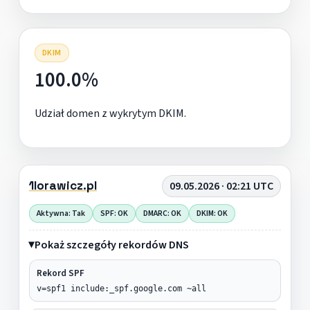
DKIM
100.0%
Udział domen z wykrytym DKIM.
1lorawicz.pl
09.05.2026 · 02:21 UTC
Aktywna: Tak
SPF: OK
DMARC: OK
DKIM: OK
Pokaż szczegóły rekordów DNS
Rekord SPF
v=spf1 include:_spf.google.com ~all