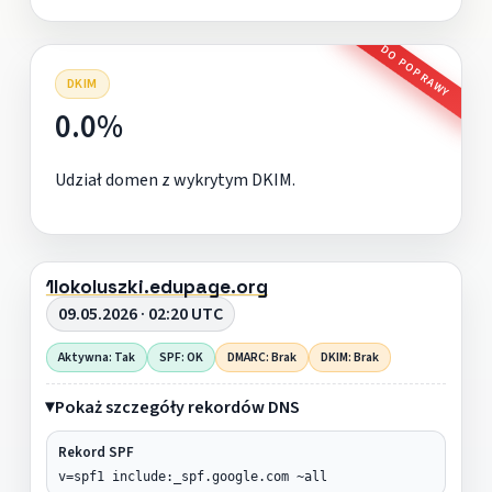
DO POPRAWY
DKIM
0.0%
Udział domen z wykrytym DKIM.
1lokoluszki.edupage.org
09.05.2026 · 02:20 UTC
Aktywna: Tak
SPF: OK
DMARC: Brak
DKIM: Brak
Pokaż szczegóły rekordów DNS
Rekord SPF
v=spf1 include:_spf.google.com ~all