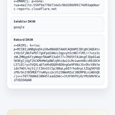
v=DMARC1; p=none;
rua=mailto:550f9a776b714a5c9bd280d99174d93a@dmar
c-reports.cloudflare.net
Selektor DKIM
google
Rekord DKIM
v=DKIM1; k=rsa;
p=MIIBIjANBgkqhkiG9w0BAQEFAAOCAQ8AMIIBCgKCAQEAts
zY8sSFjNGfePDl7gUFpd2ANzcZqpvyh5cHNlYlMt/r7voz3s
zWLZMNyp6fzyWmgofBwWP23uDt77+7RO5hTAiWxgFJDp0IaA
5K9EgljUgf2kCKMnMmSpBWlq9hidw2zLMx1wenH8cvRb3OCH
L5TiECryv5VQXLq6ToHhdQQ0h8D8ngGe9PXNzJG+OhcV8kYe
idn7HOt/mj51jltIKnSSl5pJ8NaLy607rho8nyLtZGg5KFGD
zPB/On1YB5MDEf7nARysibcVS2INWoMZoC3BEMP8LniWbhQE
/jv++T8T70bNkE38N45leadZm6c+3tXF0HfHj8zYMz6NV9Cw
iFXQIDAQAB