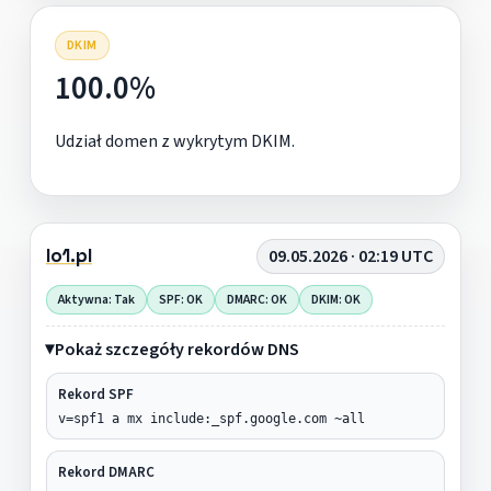
DKIM
100.0%
Udział domen z wykrytym DKIM.
lo1.pl
09.05.2026 · 02:19 UTC
Aktywna: Tak
SPF: OK
DMARC: OK
DKIM: OK
Pokaż szczegóły rekordów DNS
Rekord SPF
v=spf1 a mx include:_spf.google.com ~all
Rekord DMARC