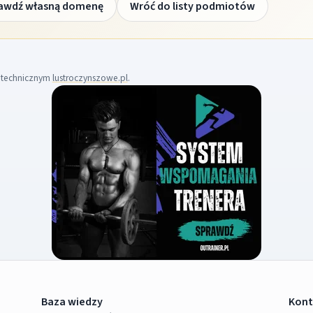
awdź własną domenę
Wróć do listy podmiotów
m technicznym
lustroczynszowe.pl
.
Baza wiedzy
Kont