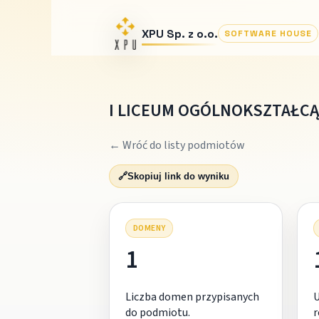
XPU Sp. z o.o.
SOFTWARE HOUSE
I LICEUM OGÓLNOKSZTAŁC
← Wróć do listy podmiotów
🔗
Skopiuj link do wyniku
DOMENY
1
Liczba domen przypisanych
do podmiotu.
r