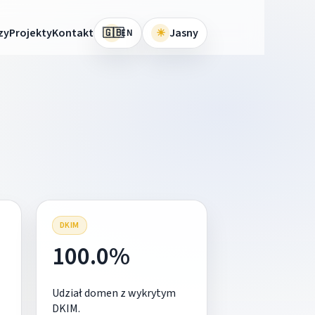
🇬🇧
zy
Projekty
Kontakt
☀
Jasny
EN
DKIM
100.0%
Udział domen z wykrytym
DKIM.