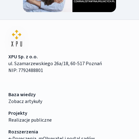
XPU Sp. z o.o.
ul. Szamarzewskiego 26a/18, 60-517 Poznań
NIP: 7792488801
Baza wiedzy
Zobacz artykuły
Projekty
Realizacje publiczne
Rozszerzenia
e‑Doręczenia, mObywatel i portal sądów