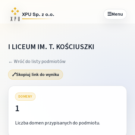
☰
Menu
XPU Sp. z o.o.
I LICEUM IM. T. KOŚCIUSZKI
← Wróć do listy podmiotów
🔗
Skopiuj link do wyniku
DOMENY
1
Liczba domen przypisanych do podmiotu.